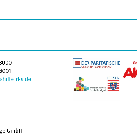
18000
18001
hilfe-rks.de
zige GmbH