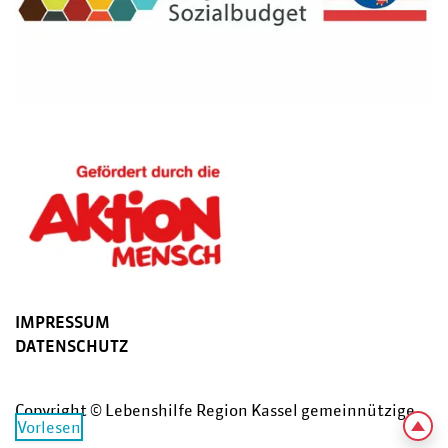
IMPRESSUM
DATENSCHUTZ
Copyright © Lebenshilfe Region Kassel gemeinnützige
Vorlesen
GmbH